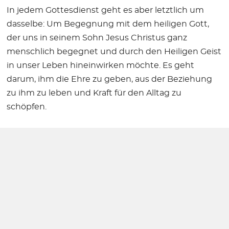
In jedem Gottesdienst geht es aber letztlich um
dasselbe: Um Begegnung mit dem heiligen Gott,
der uns in seinem Sohn Jesus Christus ganz
menschlich begegnet und durch den Heiligen Geist
in unser Leben hineinwirken möchte. Es geht
darum, ihm die Ehre zu geben, aus der Beziehung
zu ihm zu leben und Kraft für den Alltag zu
schöpfen.
Und wie mit guten Freunden, so ist es erst recht
auch mit Gott: Es lohnt sich, diese Beziehung zu
pflegen …
Vielleicht sehen wir uns ja demnächst im
Gottesdienst!
Pastor Georg Knauer